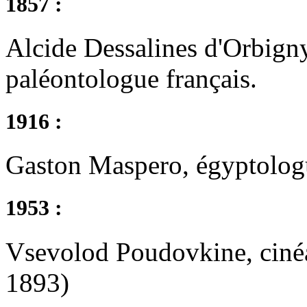
1857 :
Alcide Dessalines d'Orbigny,
paléontologue français.
1916 :
Gaston Maspero, égyptologu
1953 :
Vsevolod Poudovkine, cinéa
1893)