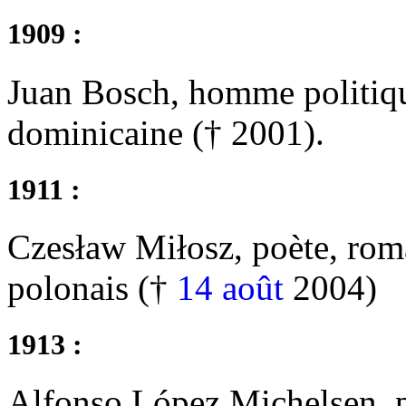
1909 :
Juan Bosch, homme politiqu
dominicaine († 2001).
1911 :
Czesław Miłosz, poète, roma
polonais (†
14 août
2004)
1913 :
Alfonso López Michelsen, p