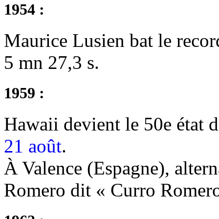
1954 :
Maurice Lusien bat le reco
5 mn 27,3 s.
1959 :
Hawaii devient le 50e état de
21 août
.
À Valence (Espagne), altern
Romero dit « Curro Romero