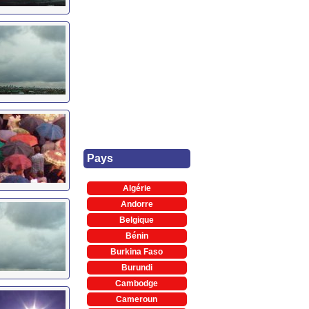
Pays
Algérie
Andorre
Belgique
Bénin
Burkina Faso
Burundi
Cambodge
Cameroun