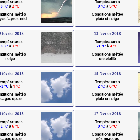
empératures
Températures
0 °C
à
2 °C
0 °C
à
5 °C
nditions météo
Conditions météo
ges l'après-midi
pluie et neige
2 février 2018
13 février 2018
empératures
Températures
0 °C
à
3 °C
-1 °C
à
4 °C
nditions météo
Conditions météo
neige
ensoleillé
4 février 2018
15 février 2018
empératures
Températures
-1 °C
à
4 °C
2 °C
à
6 °C
nditions météo
Conditions météo
uages épars
pluie et neige
6 février 2018
17 février 2018
empératures
Températures
1 °C
à
6 °C
0 °C
à
5 °C
nditions météo
Conditions météo
uages épars
très nuageux