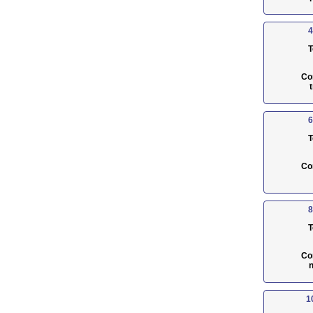
4
T
Co
6
T
Co
8
T
Co
n
1