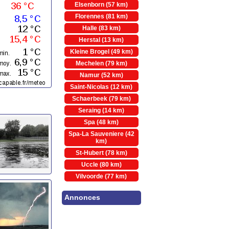
Elsenborn (57 km)
Florennes (81 km)
Halle (83 km)
Herstal (13 km)
Kleine Brogel (49 km)
Mechelen (79 km)
Namur (52 km)
Saint-Nicolas (12 km)
Schaerbeek (79 km)
Seraing (14 km)
Spa (48 km)
Spa-La Sauveniere (42
km)
St-Hubert (78 km)
Uccle (80 km)
Vilvoorde (77 km)
Annonces