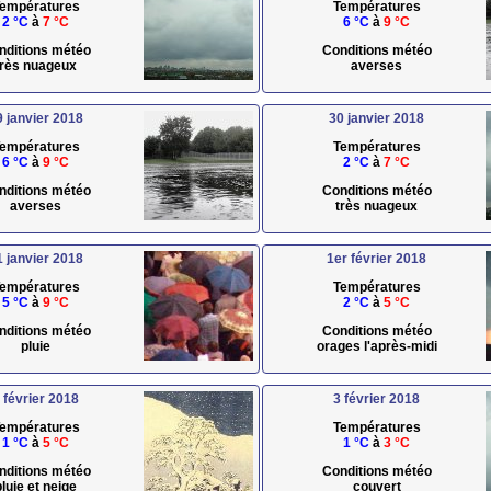
empératures
Températures
2 °C
à
7 °C
6 °C
à
9 °C
nditions météo
Conditions météo
très nuageux
averses
9 janvier 2018
30 janvier 2018
empératures
Températures
6 °C
à
9 °C
2 °C
à
7 °C
nditions météo
Conditions météo
averses
très nuageux
1 janvier 2018
1er février 2018
empératures
Températures
5 °C
à
9 °C
2 °C
à
5 °C
nditions météo
Conditions météo
pluie
orages l'après-midi
 février 2018
3 février 2018
empératures
Températures
1 °C
à
5 °C
1 °C
à
3 °C
nditions météo
Conditions météo
pluie et neige
couvert