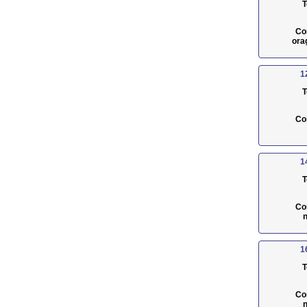
T
Co
ora
1
T
Co
1
T
Co
n
1
T
Co
n