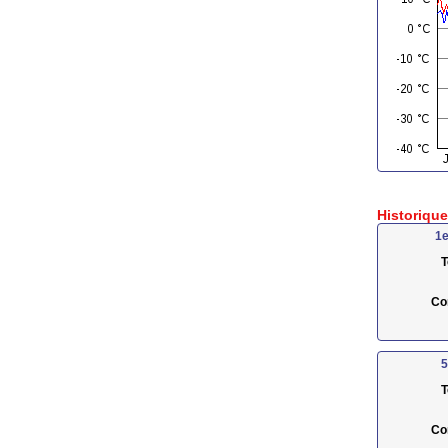
Historiqu
1e
T
Co
5
T
Co