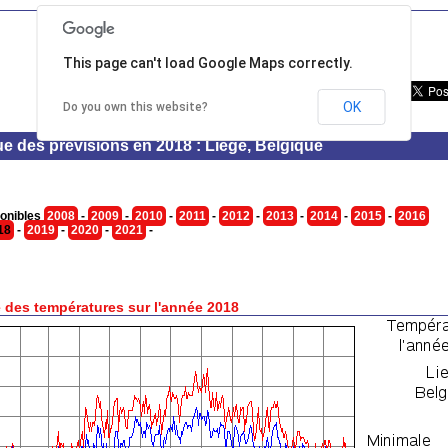
This page can't load Google Maps correctly.
OK
Do you own this website?
ue des prévisions en 2018 : Liege, Belgique
onibles
2008
-
2009
-
2010
-
2011
-
2012
-
2013
-
2014
-
2015
-
2016
18
-
2019
-
2020
-
2021
-
 des températures sur l'année 2018