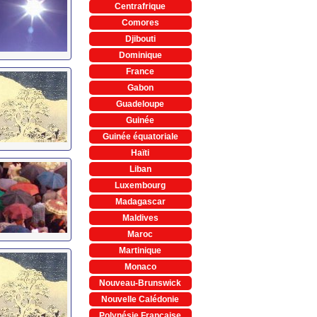
Centrafrique
Comores
Djibouti
Dominique
France
Gabon
Guadeloupe
Guinée
Guinée équatoriale
Haïti
Liban
Luxembourg
Madagascar
Maldives
Maroc
Martinique
Monaco
Nouveau-Brunswick
Nouvelle Calédonie
Polynésie Française