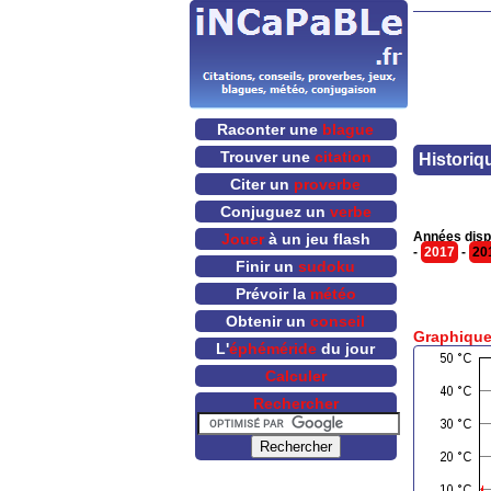
Raconter une
blague
Trouver une
citation
Historiq
Citer un
proverbe
Conjuguez un
verbe
Années disp
Jouer
à un jeu flash
-
2017
-
20
Finir un
sudoku
Prévoir la
météo
Obtenir un
conseil
Graphique
L'
éphéméride
du jour
Calculer
Rechercher