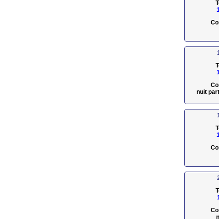
T
Co
T
Co
nuit pa
T
Co
T
Co
n