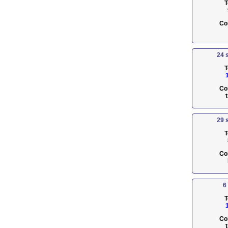
T
Co
24 
T
Co
29 
T
Co
6
T
Co