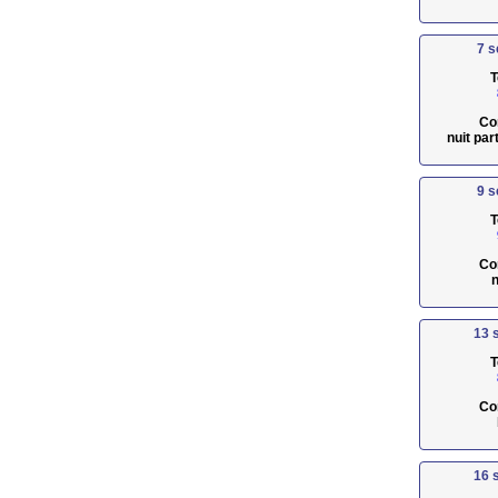
7 
T
Co
nuit pa
9 
T
Co
n
13 
T
Co
16 