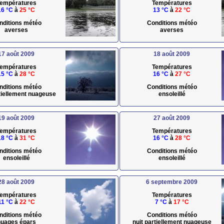
empératures
Températures
16 °C
à
25 °C
13 °C
à
22 °C
nditions météo
Conditions météo
averses
averses
17 août 2009
18 août 2009
empératures
Températures
15 °C
à
28 °C
16 °C
à
27 °C
nditions météo
Conditions météo
rtiellement nuageuse
ensoleillé
19 août 2009
27 août 2009
empératures
Températures
18 °C
à
31 °C
16 °C
à
28 °C
nditions météo
Conditions météo
ensoleillé
ensoleillé
28 août 2009
6 septembre 2009
empératures
Températures
11 °C
à
22 °C
7 °C
à
17 °C
nditions météo
Conditions météo
uages épars
nuit partiellement nuageuse