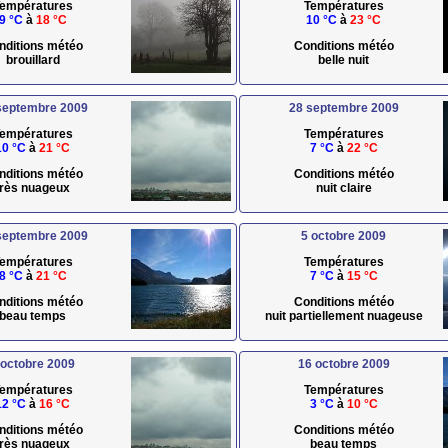
empératures
Températures
9 °C
à
18 °C
10 °C
à
23 °C
nditions météo
Conditions météo
brouillard
belle nuit
septembre 2009
28 septembre 2009
empératures
Températures
10 °C
à
21 °C
7 °C
à
22 °C
nditions météo
Conditions météo
très nuageux
nuit claire
septembre 2009
5 octobre 2009
empératures
Températures
8 °C
à
21 °C
7 °C
à
15 °C
nditions météo
Conditions météo
beau temps
nuit partiellement nuageuse
 octobre 2009
16 octobre 2009
empératures
Températures
12 °C
à
16 °C
3 °C
à
10 °C
nditions météo
Conditions météo
très nuageux
beau temps