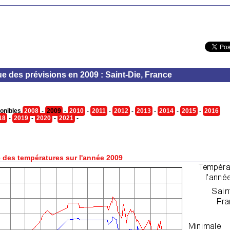
ue des prévisions en 2009 : Saint-Die, France
onibles
2008
-
2009
-
2010
-
2011
-
2012
-
2013
-
2014
-
2015
-
2016
18
-
2019
-
2020
-
2021
-
 des températures sur l'année 2009