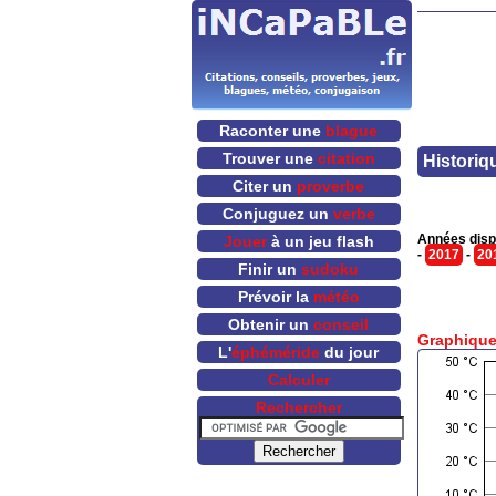
Raconter une
blague
Trouver une
citation
Historiq
Citer un
proverbe
Conjuguez un
verbe
Années disp
Jouer
à un jeu flash
-
2017
-
20
Finir un
sudoku
Prévoir la
météo
Obtenir un
conseil
Graphique
L'
éphéméride
du jour
Calculer
Rechercher