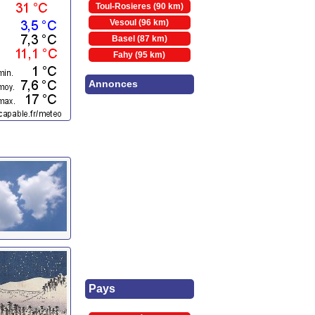
Toul-Rosieres (90 km)
Vesoul (96 km)
Basel (87 km)
Fahy (95 km)
Annonces
Pays