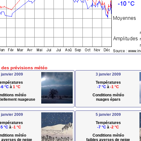
e des prévisions météo
 janvier 2009
3 janvier 2009
empératures
Températures
-6 °C
à
1 °C
-7 °C
à
-1 °C
nditions météo
Conditions météo
rtiellement nuageuse
nuages épars
 janvier 2009
5 janvier 2009
empératures
Températures
-5 °C
à
-1 °C
-7 °C
à
-2 °C
nditions météo
Conditions météo
s averses de neige
faibles averses de neige