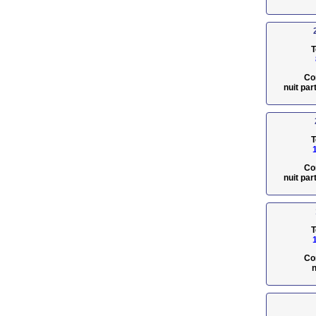
T
Co
nuit pa
T
Co
nuit pa
T
Co
n