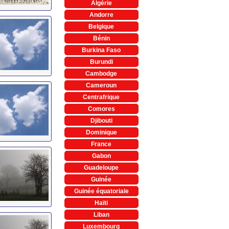
Algérie
Andorre
Belgique
Bénin
Burkina Faso
Burundi
Cambodge
Cameroun
Centrafrique
Comores
Djibouti
Dominique
France
Gabon
Guadeloupe
Guinée
Guinée équatoriale
Haïti
Liban
Luxembourg