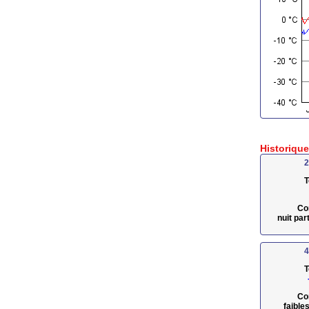
Historiqu
2
T
Co
nuit pa
4
T
Co
faible