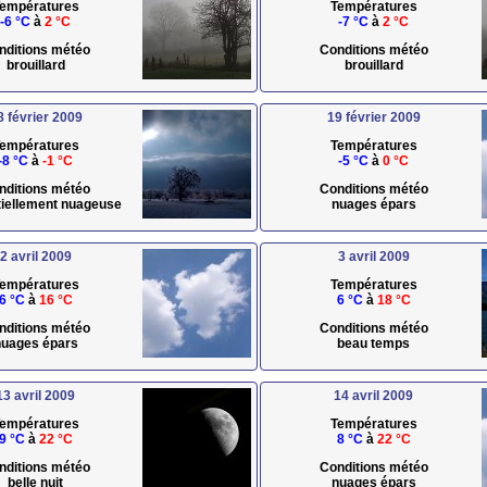
empératures
Températures
-6 °C
à
2 °C
-7 °C
à
2 °C
nditions météo
Conditions météo
brouillard
brouillard
8 février 2009
19 février 2009
empératures
Températures
-8 °C
à
-1 °C
-5 °C
à
0 °C
nditions météo
Conditions météo
rtiellement nuageuse
nuages épars
2 avril 2009
3 avril 2009
empératures
Températures
6 °C
à
16 °C
6 °C
à
18 °C
nditions météo
Conditions météo
uages épars
beau temps
13 avril 2009
14 avril 2009
empératures
Températures
9 °C
à
22 °C
8 °C
à
22 °C
nditions météo
Conditions météo
belle nuit
nuages épars