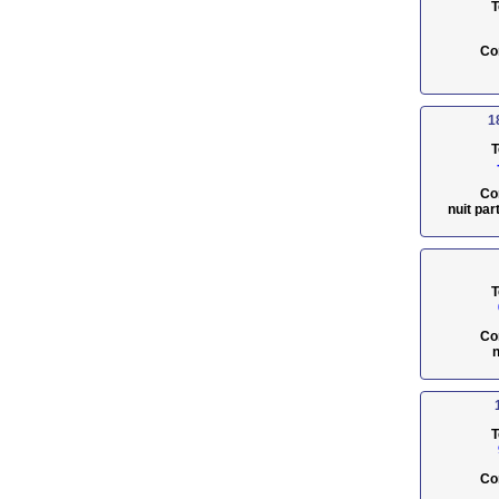
T
Co
1
T
Co
nuit pa
T
Co
n
T
Co