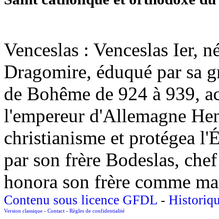
Venceslas : Venceslas Ier, n
Dragomire, éduqué par sa g
de Bohême de 924 à 939, acc
l'empereur d'Allemagne Henr
christianisme et protégea l'É
par son frère Bodeslas, chef 
honora son frère comme mar
Contenu sous licence GFDL
-
Historiq
Version classique
-
Contact
-
Règles de confidentialité