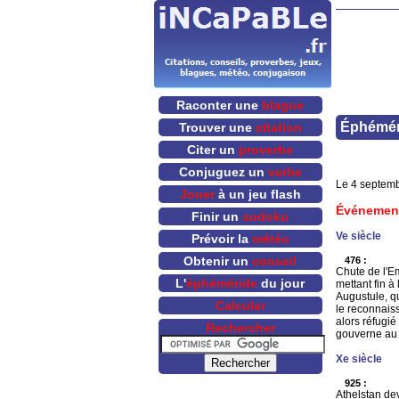
Raconter une
blague
Éphémér
Trouver une
citation
Citer un
proverbe
Conjuguez un
verbe
Le 4 septembr
Jouer
à un jeu flash
Événemen
Finir un
sudoku
Ve siècle
Prévoir la
météo
Obtenir un
conseil
476 :
Chute de l'E
L'
éphéméride
du jour
mettant fin à
Augustule, q
Calculer
le reconnais
alors réfugi
Rechercher
gouverne au n
Xe siècle
925 :
Athelstan dev