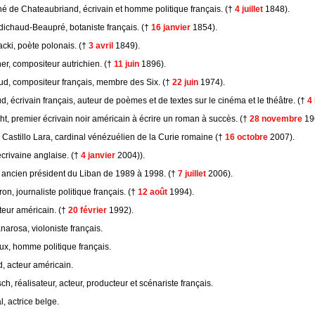
é de Chateaubriand, écrivain et homme politique français. (†
4 juillet
1848).
ichaud-Beaupré, botaniste français. (†
16 janvier
1854).
cki, poète polonais. (†
3 avril
1849).
er, compositeur autrichien. (†
11 juin
1896).
ud, compositeur français, membre des Six. (†
22 juin
1974).
d, écrivain français, auteur de poèmes et de textes sur le cinéma et le théâtre. (†
4
t, premier écrivain noir américain à écrire un roman à succès. (†
28 novembre
19
 Castillo Lara, cardinal vénézuélien de la Curie romaine (†
16 octobre
2007).
crivaine anglaise. (†
4 janvier
2004)).
, ancien président du Liban de 1989 à 1998. (†
7 juillet
2006).
n, journaliste politique français. (†
12 août
1994).
teur américain. (†
20 février
1992).
narosa, violoniste français.
x, homme politique français.
, acteur américain.
ch, réalisateur, acteur, producteur et scénariste français.
, actrice belge.