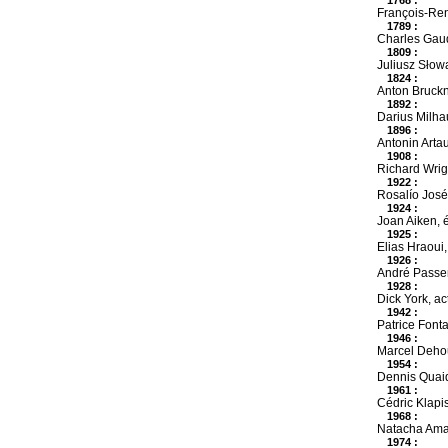
François-Ren
1789 :
Charles Gaud
1809 :
Juliusz Słowa
1824 :
Anton Bruckn
1892 :
Darius Milha
1896 :
Antonin Artau
1908 :
Richard Wrigh
1922 :
Rosalío José
1924 :
Joan Aiken, é
1925 :
Elias Hraoui
1926 :
André Passero
1928 :
Dick York, ac
1942 :
Patrice Fonta
1946 :
Marcel Dehou
1954 :
Dennis Quaid
1961 :
Cédric Klapis
1968 :
Natacha Amal
1974 :