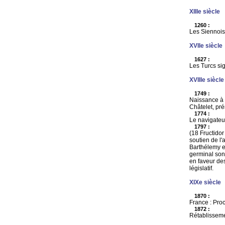
XIIIe siècle
1260 :
Les Siennois 
XVIIe siècle
1627 :
Les Turcs sig
XVIIIe siècle
1749 :
Naissance à L
Châtelet, pr
1774 :
Le navigateu
1797 :
(18 Fructidor
soutien de l'
Barthélemy e
germinal son
en faveur de
législatif.
XIXe siècle
1870 :
France : Pro
1872 :
Rétablisseme