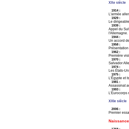
XXe siècle
1914 :
L'armée all
1929 :
Le dirigeabl
1939 :
Appel du Sul
l'Allemagne.
1944 :
Un accord de 
1958 :
Présentation 
1962 :
Première visi
1970 :
Salvador Alle
1974 :
Les États-Un
1975 :
L'Égypte et I
1981 :
Assassinat a
1993 :
L'Eurocorps m
XXIe siècle
2006 :
Premier essa
Naissance
1768 :