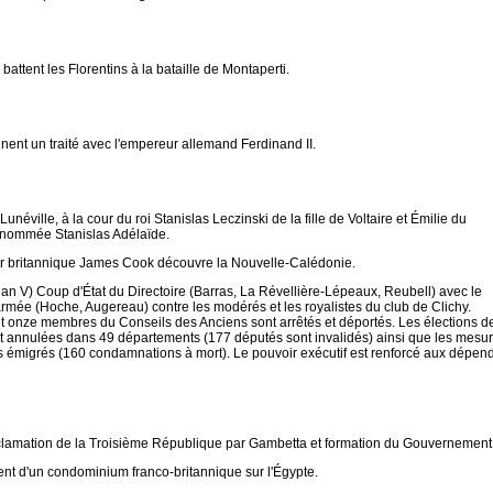
battent les Florentins à la bataille de Montaperti.
nent un traité avec l'empereur allemand Ferdinand II.
unéville, à la cour du roi Stanislas Leczinski de la fille de Voltaire et Émilie du
énommée Stanislas Adélaïde.
r britannique James Cook découvre la Nouvelle-Calédonie.
 an V) Coup d'État du Directoire (Barras, La Révellière-Lépeaux, Reubell) avec le
armée (Hoche, Augereau) contre les modérés et les royalistes du club de Clichy.
t onze membres du Conseils des Anciens sont arrêtés et déportés. Les élections d
t annulées dans 49 départements (177 députés sont invalidés) ainsi que les mesu
s émigrés (160 condamnations à mort). Le pouvoir exécutif est renforcé aux dépen
clamation de la Troisième République par Gambetta et formation du Gouvernement 
nt d'un condominium franco-britannique sur l'Égypte.