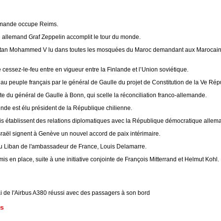
emande occupe Reims.
e allemand Graf Zeppelin accomplit le tour du monde.
tan Mohammed V lu dans toutes les mosquées du Maroc demandant aux Marocains 
cessez-le-feu entre en vigueur entre la Finlande et l’Union soviétique.
au peuple français par le général de Gaulle du projet de Constitution de la Ve Rép
te du général de Gaulle à Bonn, qui scelle la réconciliation franco-allemande.
nde est élu président de la République chilienne.
is établissent des relations diplomatiques avec la République démocratique allem
sraël signent à Genève un nouvel accord de paix intérimaire.
u Liban de l'ambassadeur de France, Louis Delamarre.
is en place, suite à une initiative conjointe de François Mitterrand et Helmut Kohl.
i de l'Airbus A380 réussi avec des passagers à son bord
s