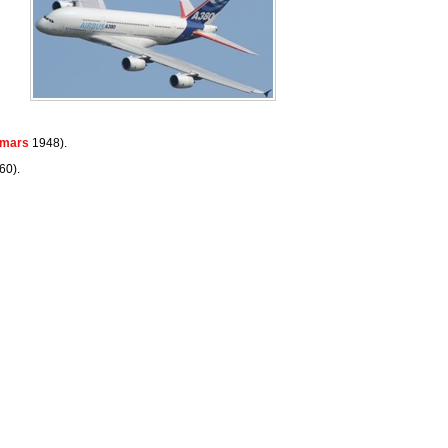
 mars
1948).
60).