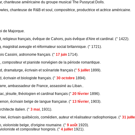
r, chanteuse américaine du groupe musical The Pussycat Dolls.
les, chanteuse de R&B et soul, compositrice, productrice et actrice américaine.
oi de Majorque.
t, religieux français, évêque de Cahors, puis évêque d'Aire et cardinal. (° 1422).
, magistrat aveugle et réformateur social britannique. (° 1721).
is Cassini, astronome français. (°
17 juin
1714).
, compositeur et pianiste norvégien de la période romantique.
, dramaturge, écrivain et scénariste français (°
5 juillet
1899).
 écrivain et biologiste français. (°
30 octobre
1894).
rre, ambassadeur de France, assassiné au Liban..
c, jésuite, théologien et cardinal français (°
20 février
1896).
non, écrivain belge de langue française. (°
13 février
, 1903).
chitecte italien. (°
3 mai
, 1931).
iwi, écrivain québécois, comédien, auteur et réalisateur radiophonique. (°
31 juille
 violoniste belge, d'origine roumaine. (°
9 août
1920).
violoniste et compositeur hongrois. (°
4 juillet
1921).