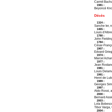
Carmit Bacha
1981 :
Beyoncé Know
Décès
1324 :
Sanche Ier, r
1465 :
Louis d'Albre
1780 :
John Fielding
1784 :
César-Franço
1907 :
Edvard Grieg
1974 :
Marcel Achard
1977 :
Jean Rostand,
1981 :
Louis Delama
1991 :
Henri de Luba
1989 :
Georges Sime
1997 :
Aldo Rossi, ar
2000 :
Bernard Assin
2003 :
Lola Bobesco,
Tibor Varga, 
2004 :