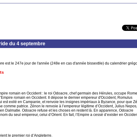
ide du 4 septembre
e est le 247e jour de l'année (248e en cas d'année bissextile) du calendrier grégo
ts
mpire romain en Occident : le roi Odoacre, chef germain des Hérules, occupe Rom
 l'Empire romain en Occident. Il dépose le dernier empereur d'Occident, Romulus
ui est exilé en Campanie, et renvoie les insignes impériaux à Byzance, pour que Z
se comme patrice. Zénon le renvoie à l’empereur légitime d’Occident, Julius Nepos
é en Dalmatie. Odoacre refuse et les choses en restent là. En apparence, Odoacre
om du seul empereur, celui d’Orient. En fait, l’Empire a cessé d’exister en Occiden
ient le premier roi d’Angleterre.