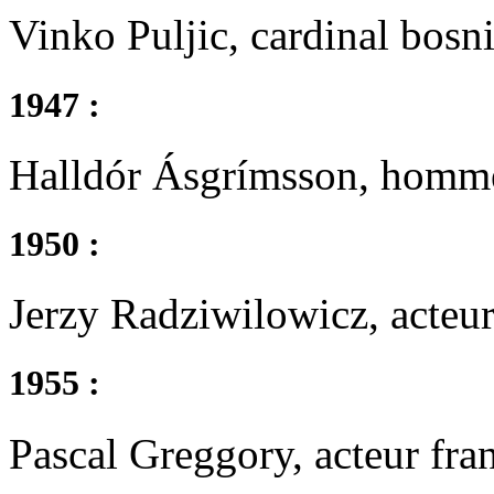
Vinko Puljic, cardinal bosn
1947 :
Halldór Ásgrímsson, homme 
1950 :
Jerzy Radziwilowicz, acteur
1955 :
Pascal Greggory, acteur fran