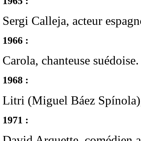
1965 :
Sergi Calleja, acteur espagn
1966 :
Carola, chanteuse suédoise.
1968 :
Litri (Miguel Báez Spínola)
1971 :
David Arquette, comédien a