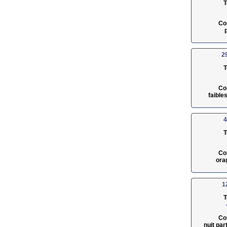
T
Co
2
T
Co
faible
4
T
Co
ora
1
T
Co
nuit pa