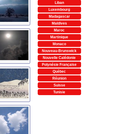
Liban
Luxembourg
Madagascar
Maldives
Maroc
Martinique
Monaco
Nouveau-Brunswick
Nouvelle Calédonie
Polynésie Française
Québec
Réunion
Suisse
Tunisie