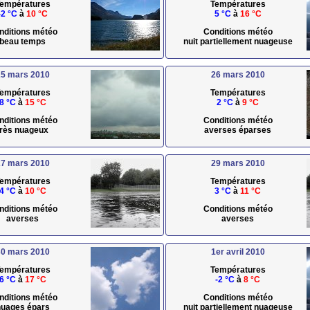
empératures
Températures
-2 °C
à
10 °C
5 °C
à
16 °C
nditions météo
Conditions météo
beau temps
nuit partiellement nuageuse
5 mars 2010
26 mars 2010
empératures
Températures
8 °C
à
15 °C
2 °C
à
9 °C
nditions météo
Conditions météo
très nuageux
averses éparses
7 mars 2010
29 mars 2010
empératures
Températures
4 °C
à
10 °C
3 °C
à
11 °C
nditions météo
Conditions météo
averses
averses
0 mars 2010
1er avril 2010
empératures
Températures
6 °C
à
17 °C
-2 °C
à
8 °C
nditions météo
Conditions météo
uages épars
nuit partiellement nuageuse