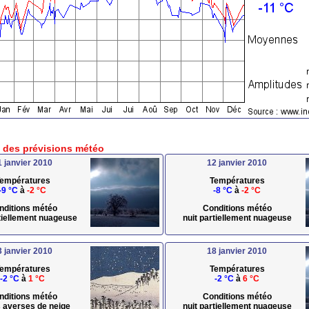
e des prévisions météo
1 janvier 2010
12 janvier 2010
empératures
Températures
-9 °C
à
-2 °C
-8 °C
à
-2 °C
nditions météo
Conditions météo
rtiellement nuageuse
nuit partiellement nuageuse
3 janvier 2010
18 janvier 2010
empératures
Températures
-2 °C
à
1 °C
-2 °C
à
6 °C
nditions météo
Conditions météo
s averses de neige
nuit partiellement nuageuse