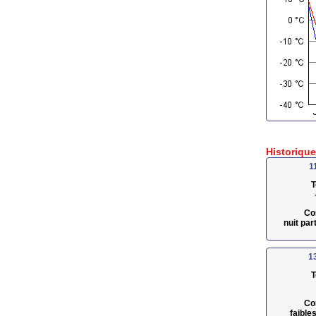
Historiqu
1
T
Co
nuit pa
1
T
Co
faible