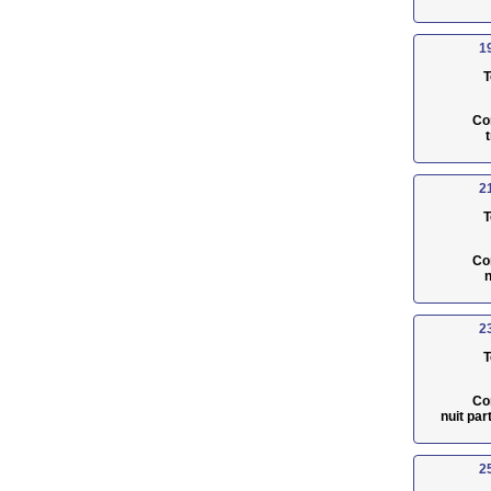
1
T
Co
2
T
Co
n
2
T
Co
nuit pa
2