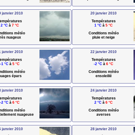
9 janvier 2010
20 janvier 2010
empératures
Températures
2 °C
à
7 °C
1 °C
à
5 °C
nditions météo
Conditions météo
très nuageux
pluie et neige
1 janvier 2010
22 janvier 2010
empératures
Températures
-1 °C
à
5 °C
-2 °C
à
6 °C
nditions météo
Conditions météo
uages épars
ensoleillé
3 janvier 2010
24 janvier 2010
empératures
Températures
-2 °C
à
6 °C
2 °C
à
6 °C
nditions météo
Conditions météo
rtiellement nuageuse
averses
5 janvier 2010
28 janvier 2010