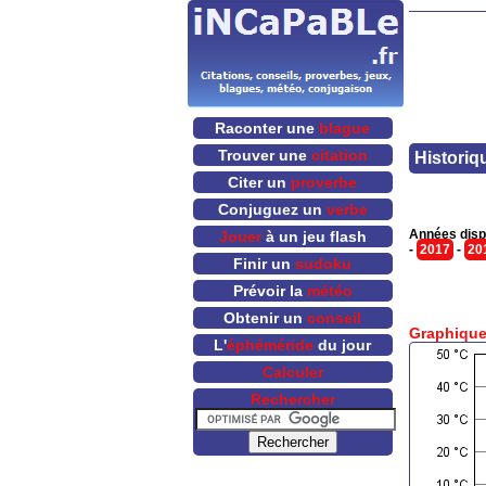
Raconter une
blague
Trouver une
citation
Historiq
Citer un
proverbe
Conjuguez un
verbe
Années disp
Jouer
à un jeu flash
-
2017
-
20
Finir un
sudoku
Prévoir la
météo
Obtenir un
conseil
Graphique
L'
éphéméride
du jour
Calculer
Rechercher