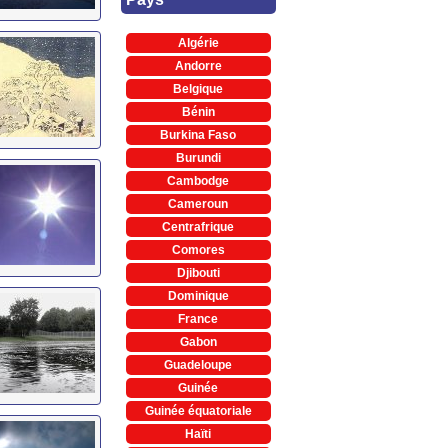
Algérie
Andorre
Belgique
Bénin
Burkina Faso
Burundi
Cambodge
Cameroun
Centrafrique
Comores
Djibouti
Dominique
France
Gabon
Guadeloupe
Guinée
Guinée équatoriale
Haïti