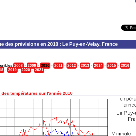
ue des prévisions en 2010 : Le Puy-en-Velay, France
onibles
2008
-
2009
-
2010
-
2011
-
2012
-
2013
-
2014
-
2015
-
2016
18
-
2019
-
2020
-
2021
-
 des températures sur l'année 2010