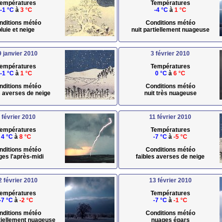
empératures
Températures
-1 °C
à
3 °C
-4 °C
à
1 °C
nditions météo
Conditions météo
pluie et neige
nuit partiellement nuageuse
9 janvier 2010
3 février 2010
empératures
Températures
-1 °C
à
1 °C
0 °C
à
6 °C
nditions météo
Conditions météo
s averses de neige
nuit très nuageuse
 février 2010
11 février 2010
empératures
Températures
4 °C
à
8 °C
-7 °C
à
-5 °C
nditions météo
Conditions météo
ges l'après-midi
faibles averses de neige
2 février 2010
13 février 2010
empératures
Températures
-7 °C
à
-2 °C
-7 °C
à
-1 °C
nditions météo
Conditions météo
rtiellement nuageuse
nuages épars