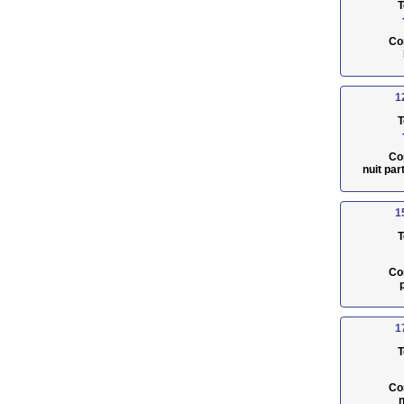
T
Co
1
T
Co
nuit pa
1
T
Co
1
T
Co
n