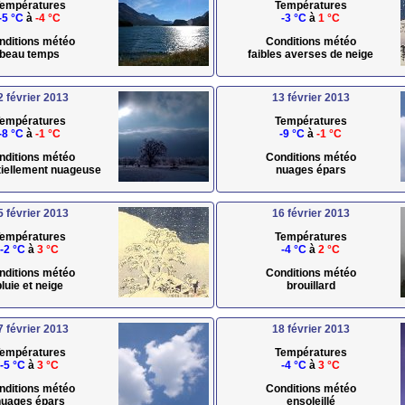
empératures
Températures
-5 °C
à
-4 °C
-3 °C
à
1 °C
nditions météo
Conditions météo
beau temps
faibles averses de neige
2 février 2013
13 février 2013
empératures
Températures
-8 °C
à
-1 °C
-9 °C
à
-1 °C
nditions météo
Conditions météo
rtiellement nuageuse
nuages épars
5 février 2013
16 février 2013
empératures
Températures
-2 °C
à
3 °C
-4 °C
à
2 °C
nditions météo
Conditions météo
pluie et neige
brouillard
7 février 2013
18 février 2013
empératures
Températures
-5 °C
à
3 °C
-4 °C
à
3 °C
nditions météo
Conditions météo
uages épars
ensoleillé