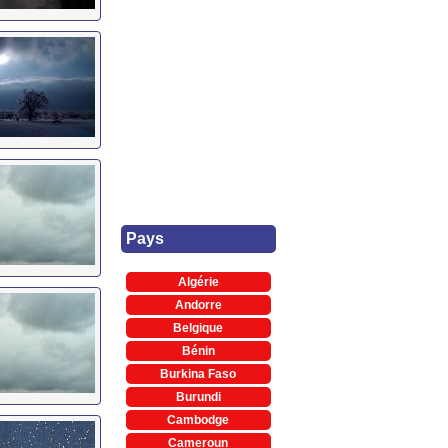
Pays
Algérie
Andorre
Belgique
Bénin
Burkina Faso
Burundi
Cambodge
Cameroun