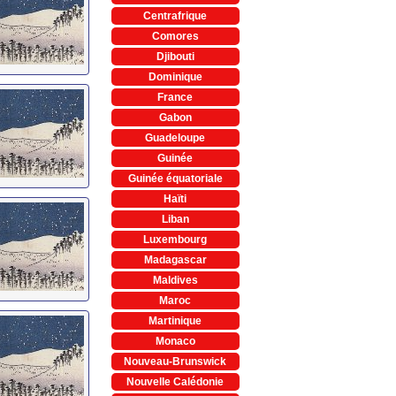
Centrafrique
Comores
Djibouti
Dominique
France
Gabon
Guadeloupe
Guinée
Guinée équatoriale
Haïti
Liban
Luxembourg
Madagascar
Maldives
Maroc
Martinique
Monaco
Nouveau-Brunswick
Nouvelle Calédonie