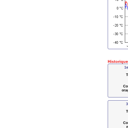
Historiqu
1e
T
Co
ora
3
T
Co
n