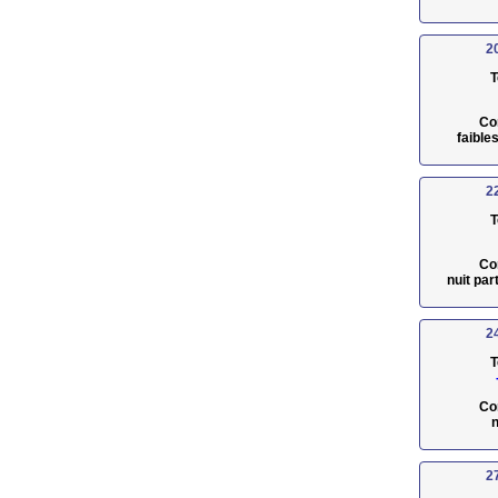
2
T
Co
faible
2
T
Co
nuit pa
2
T
Co
n
2