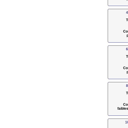
4
T
Co
6
T
Co
8
T
Co
faible
1