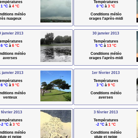
empératures
Températures
1 °C
à
4 °C
0 °C
à
3 °C
nditions météo
Conditions météo
très nuageux
orages l'après-midi
9 janvier 2013
30 janvier 2013
empératures
Températures
6 °C
à
6 °C
5 °C
à
13 °C
nditions météo
Conditions météo
averses
orages l'après-midi
1 janvier 2013
1er février 2013
empératures
Températures
6 °C
à
9 °C
3 °C
à
9 °C
nditions météo
Conditions météo
venteux
averses
 février 2013
3 février 2013
empératures
Températures
-2 °C
à
3 °C
-2 °C
à
1 °C
nditions météo
Conditions météo
pluie et neige
pluie et neige