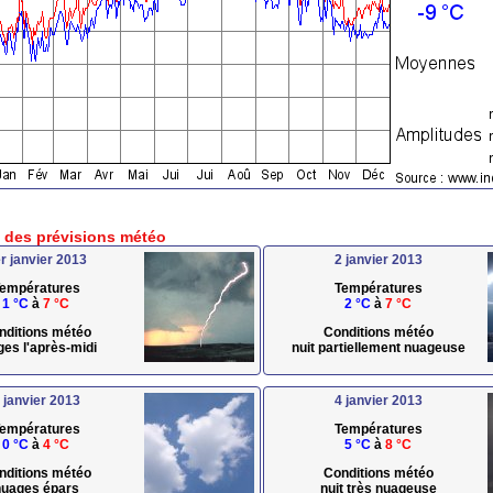
e des prévisions météo
r janvier 2013
2 janvier 2013
empératures
Températures
1 °C
à
7 °C
2 °C
à
7 °C
nditions météo
Conditions météo
ges l'après-midi
nuit partiellement nuageuse
 janvier 2013
4 janvier 2013
empératures
Températures
0 °C
à
4 °C
5 °C
à
8 °C
nditions météo
Conditions météo
uages épars
nuit très nuageuse