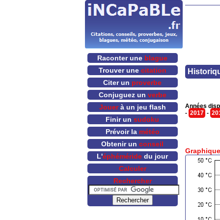
Raconter une
blague
Trouver une
citation
Historiq
Citer un
proverbe
Conjuguez un
verbe
Années disp
Jouer
à un jeu flash
-
2017
-
20
Finir un
sudoku
Prévoir la
météo
Obtenir un
conseil
Graphique
L'
éphéméride
du jour
Calculer
Rechercher