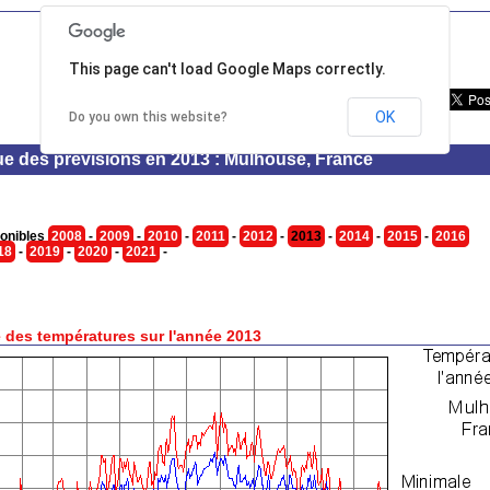
This page can't load Google Maps correctly.
OK
Do you own this website?
ue des prévisions en 2013 : Mulhouse, France
onibles
2008
-
2009
-
2010
-
2011
-
2012
-
2013
-
2014
-
2015
-
2016
18
-
2019
-
2020
-
2021
-
 des températures sur l'année 2013