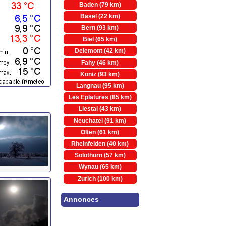
Baden (79 km)
Basel (22 km)
Bern (93 km)
Biel (65 km)
Delemont (42 km)
Fahy (46 km)
Koniz (93 km)
Langnau (95 km)
Les Eplatures (85 km)
Liestal (43 km)
Neuchatel (91 km)
Olten (61 km)
Rheinfelden (40 km)
Solothurn (57 km)
Wynau (65 km)
Zurich (100 km)
Annonces