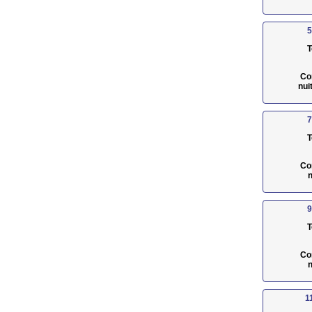
5
T
Co
nui
7
T
Co
n
9
T
Co
n
1