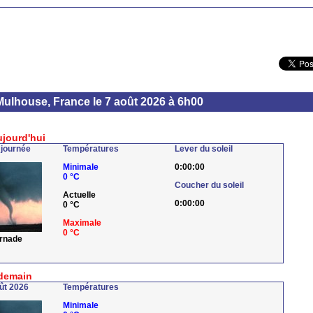
Mulhouse, France le 7 août 2026 à 6h00
ujourd'hui
 journée
Températures
Lever du soleil
Minimale
0:00:00
0 °C
Coucher du soleil
Actuelle
0:00:00
0 °C
Maximale
0 °C
ornade
demain
ût 2026
Températures
Minimale