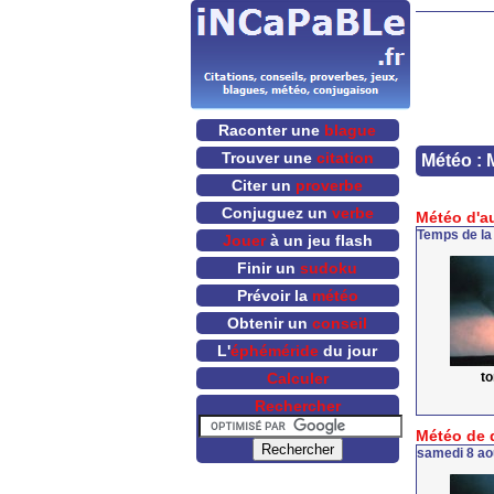
Raconter une
blague
Trouver une
citation
Météo : 
Citer un
proverbe
Conjuguez un
verbe
Météo d'a
Temps de la
Jouer
à un jeu flash
Finir un
sudoku
Prévoir la
météo
Obtenir un
conseil
L'
éphéméride
du jour
t
Calculer
Rechercher
Météo de 
samedi 8 ao