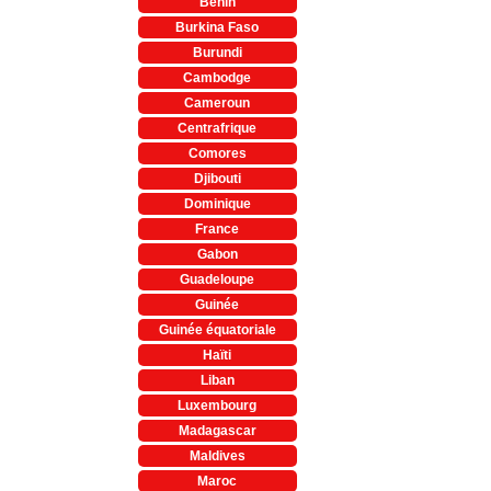
Bénin
Burkina Faso
Burundi
Cambodge
Cameroun
Centrafrique
Comores
Djibouti
Dominique
France
Gabon
Guadeloupe
Guinée
Guinée équatoriale
Haïti
Liban
Luxembourg
Madagascar
Maldives
Maroc