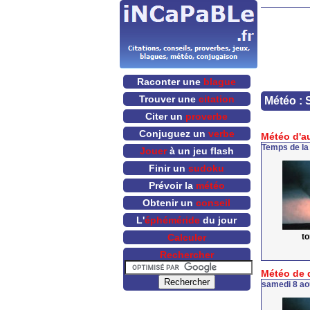
Raconter une
blague
Trouver une
citation
Météo : 
Citer un
proverbe
Conjuguez un
verbe
Météo d'a
Temps de la
Jouer
à un jeu flash
Finir un
sudoku
Prévoir la
météo
Obtenir un
conseil
L'
éphéméride
du jour
t
Calculer
Rechercher
Météo de 
samedi 8 ao