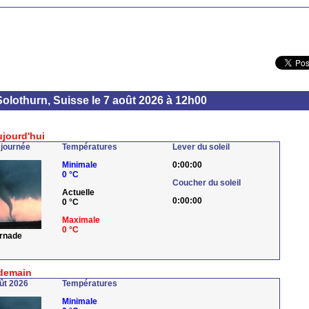
Solothurn, Suisse le 7 août 2026 à 12h00
ujourd'hui
 journée
Températures
Lever du soleil
Minimale
0:00:00
0 °C
Coucher du soleil
Actuelle
0:00:00
0 °C
Maximale
0 °C
ornade
demain
ût 2026
Températures
Minimale