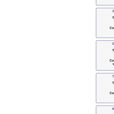
3
T
Co
5
T
Co
7
T
Co
9