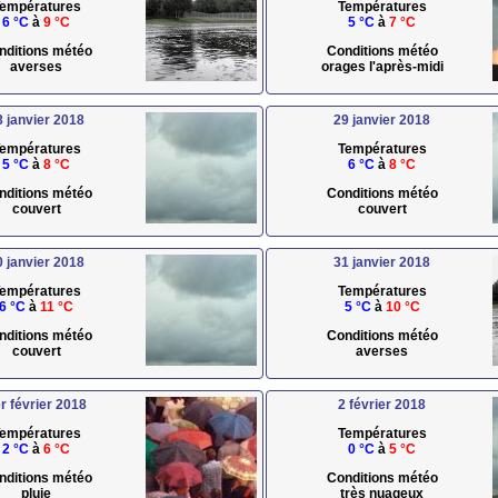
empératures
Températures
6 °C
à
9 °C
5 °C
à
7 °C
nditions météo
Conditions météo
averses
orages l'après-midi
8 janvier 2018
29 janvier 2018
empératures
Températures
5 °C
à
8 °C
6 °C
à
8 °C
nditions météo
Conditions météo
couvert
couvert
0 janvier 2018
31 janvier 2018
empératures
Températures
6 °C
à
11 °C
5 °C
à
10 °C
nditions météo
Conditions météo
couvert
averses
r février 2018
2 février 2018
empératures
Températures
2 °C
à
6 °C
0 °C
à
5 °C
nditions météo
Conditions météo
pluie
très nuageux