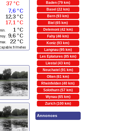
Baden (79 km)
Basel (22 km)
Bern (93 km)
Biel (65 km)
Delemont (42 km)
Fahy (46 km)
Koniz (93 km)
Langnau (95 km)
Les Eplatures (85 km)
Liestal (43 km)
Neuchatel (91 km)
Olten (61 km)
Rheinfelden (40 km)
Solothurn (57 km)
Wynau (65 km)
Zurich (100 km)
Annonces