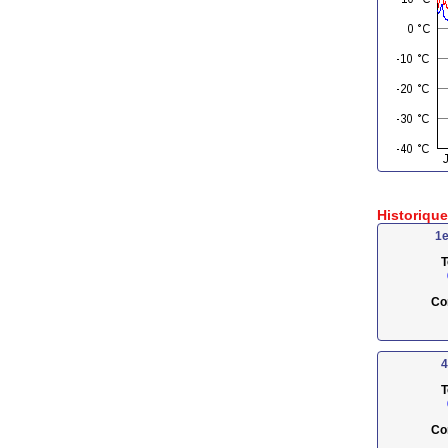
Historiqu
1e
T
Co
4
T
Co