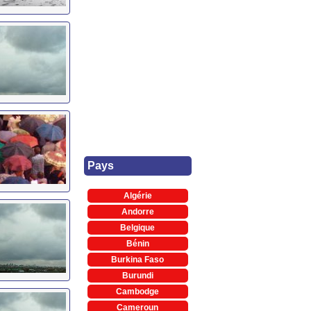
Pays
Algérie
Andorre
Belgique
Bénin
Burkina Faso
Burundi
Cambodge
Cameroun