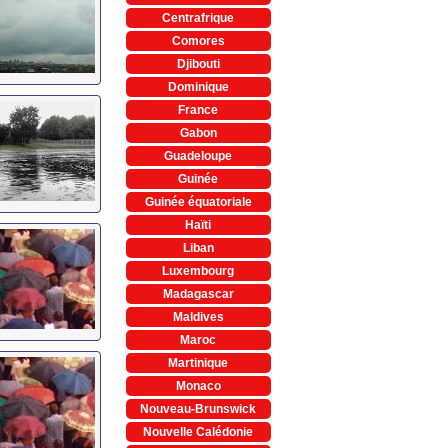
Centrafrique
Comores
Djibouti
Dominique
France
Gabon
Guadeloupe
Guinée
Guinée équatoriale
Haïti
Liban
Luxembourg
Madagascar
Maldives
Maroc
Martinique
Monaco
Nouveau-Brunswick
Nouvelle Calédonie