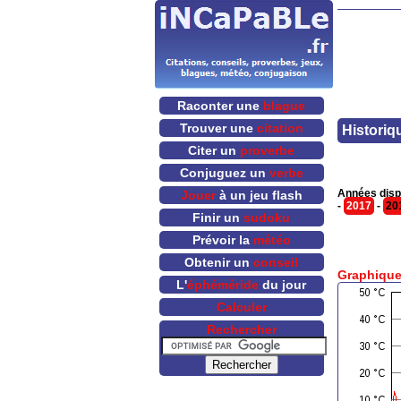
Raconter une
blague
Trouver une
citation
Historiq
Citer un
proverbe
Conjuguez un
verbe
Années disp
Jouer
à un jeu flash
-
2017
-
20
Finir un
sudoku
Prévoir la
météo
Obtenir un
conseil
Graphique
L'
éphéméride
du jour
Calculer
Rechercher