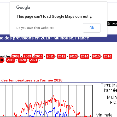
This page can't load Google Maps correctly.
OK
Do you own this website?
ue des prévisions en 2018 : Mulhouse, France
onibles
2008
-
2009
-
2010
-
2011
-
2012
-
2013
-
2014
-
2015
-
2016
18
-
2019
-
2020
-
2021
-
 des températures sur l'année 2018