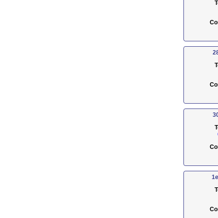
T
Co
2
T
Co
3
T
Co
1e
T
Co