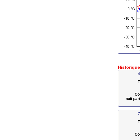
Historiqu
4
T
Co
nuit pa
7
T
Co