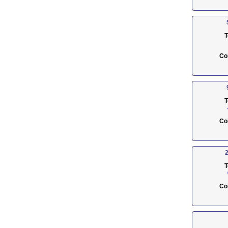
T
Co
T
Co
2
T
Co