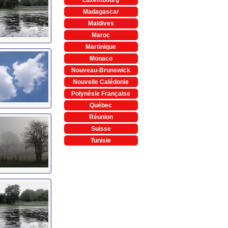
Madagascar
Maldives
Maroc
Martinique
Monaco
Nouveau-Brunswick
Nouvelle Calédonie
Polynésie Française
Québec
Réunion
Suisse
Tunisie