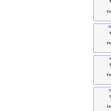
T
Co
2
T
Co
4
T
Co
1
T
Co