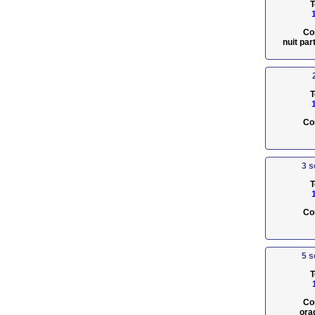
T
Co
nuit pa
T
Co
3 
T
Co
5 
T
Co
ora