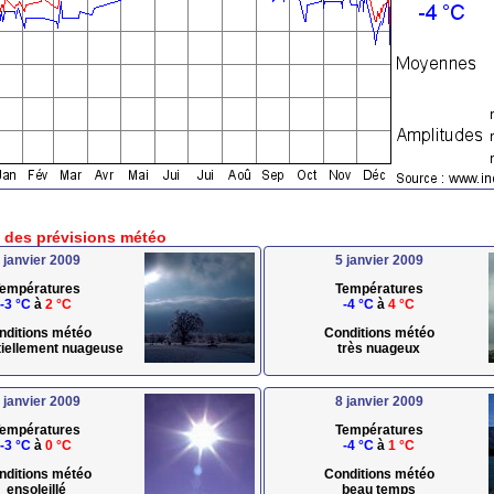
e des prévisions météo
 janvier 2009
5 janvier 2009
empératures
Températures
-3 °C
à
2 °C
-4 °C
à
4 °C
nditions météo
Conditions météo
rtiellement nuageuse
très nuageux
 janvier 2009
8 janvier 2009
empératures
Températures
-3 °C
à
0 °C
-4 °C
à
1 °C
nditions météo
Conditions météo
ensoleillé
beau temps