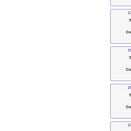
1
T
Co
1
T
Co
2
T
Co
2