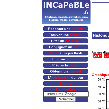
Raconter une
blague
Trouver une
citation
Historiq
Citer un
proverbe
Conjuguez un
verbe
Années disp
Jouer
à un jeu flash
-
2017
-
20
Finir un
sudoku
Prévoir la
météo
Obtenir un
conseil
Graphique
L'
éphéméride
du jour
Calculer
Rechercher