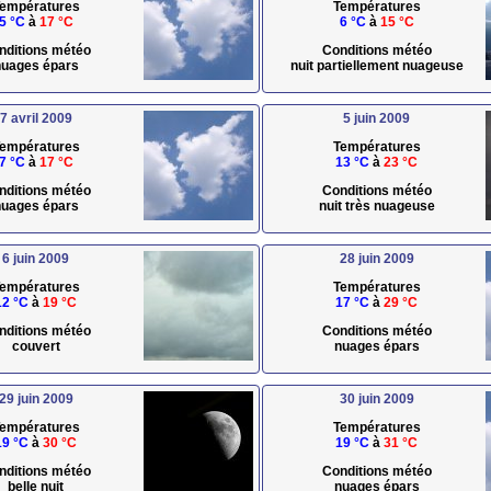
empératures
Températures
5 °C
à
17 °C
6 °C
à
15 °C
nditions météo
Conditions météo
uages épars
nuit partiellement nuageuse
7 avril 2009
5 juin 2009
empératures
Températures
7 °C
à
17 °C
13 °C
à
23 °C
nditions météo
Conditions météo
uages épars
nuit très nuageuse
6 juin 2009
28 juin 2009
empératures
Températures
12 °C
à
19 °C
17 °C
à
29 °C
nditions météo
Conditions météo
couvert
nuages épars
29 juin 2009
30 juin 2009
empératures
Températures
19 °C
à
30 °C
19 °C
à
31 °C
nditions météo
Conditions météo
belle nuit
nuages épars