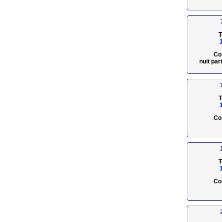
T
Co
nuit pa
T
Co
T
Co