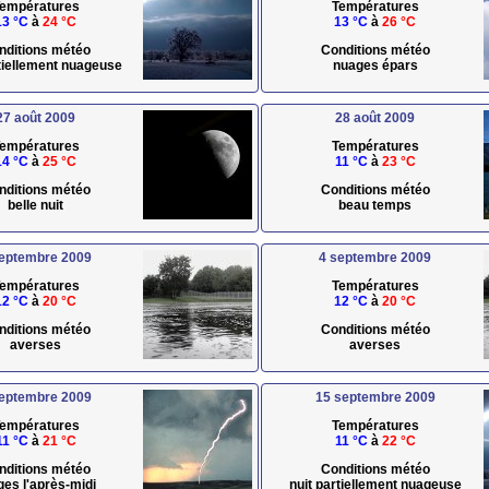
empératures
Températures
13 °C
à
24 °C
13 °C
à
26 °C
nditions météo
Conditions météo
rtiellement nuageuse
nuages épars
27 août 2009
28 août 2009
empératures
Températures
14 °C
à
25 °C
11 °C
à
23 °C
nditions météo
Conditions météo
belle nuit
beau temps
septembre 2009
4 septembre 2009
empératures
Températures
12 °C
à
20 °C
12 °C
à
20 °C
nditions météo
Conditions météo
averses
averses
septembre 2009
15 septembre 2009
empératures
Températures
11 °C
à
21 °C
11 °C
à
22 °C
nditions météo
Conditions météo
ges l'après-midi
nuit partiellement nuageuse