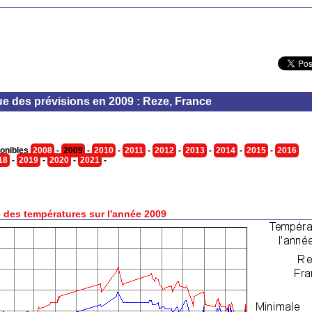
ue des prévisions en 2009 : Reze, France
onibles
2008
-
2009
-
2010
-
2011
-
2012
-
2013
-
2014
-
2015
-
2016
18
-
2019
-
2020
-
2021
-
 des températures sur l'année 2009