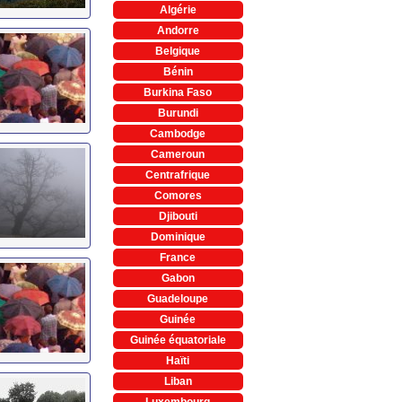
Algérie
Andorre
Belgique
Bénin
Burkina Faso
Burundi
Cambodge
Cameroun
Centrafrique
Comores
Djibouti
Dominique
France
Gabon
Guadeloupe
Guinée
Guinée équatoriale
Haïti
Liban
Luxembourg