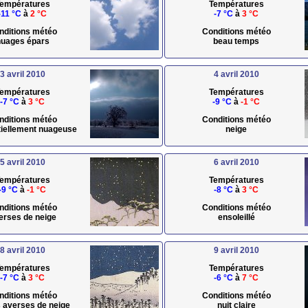
empératures
Températures
-11 °C
à
2 °C
-7 °C
à
3 °C
nditions météo
Conditions météo
uages épars
beau temps
3 avril 2010
4 avril 2010
empératures
Températures
-7 °C
à
3 °C
-9 °C
à
-1 °C
nditions météo
Conditions météo
rtiellement nuageuse
neige
5 avril 2010
6 avril 2010
empératures
Températures
-9 °C
à
-1 °C
-8 °C
à
3 °C
nditions météo
Conditions météo
erses de neige
ensoleillé
8 avril 2010
9 avril 2010
empératures
Températures
-7 °C
à
3 °C
-6 °C
à
7 °C
nditions météo
Conditions météo
s averses de neige
nuit claire