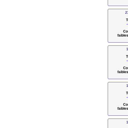
2
T
Co
faible
1
T
Co
faible
1
T
Co
faible
1