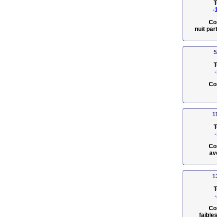
T
-
Co
nuit pa
5
T
Co
1
T
Co
av
1
T
Co
faible