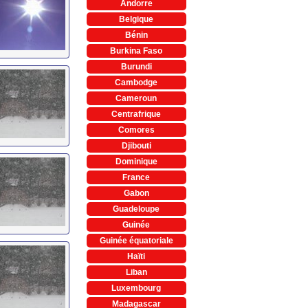
Andorre
Belgique
Bénin
Burkina Faso
Burundi
Cambodge
Cameroun
Centrafrique
Comores
Djibouti
Dominique
France
Gabon
Guadeloupe
Guinée
Guinée équatoriale
Haïti
Liban
Luxembourg
Madagascar