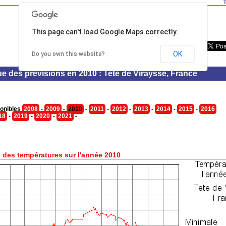
T
This page can't load Google Maps correctly.
OK
Do you own this website?
ue des prévisions en 2010 : Tete de Viraysse, France
onibles
2008
-
2009
-
2010
-
2011
-
2012
-
2013
-
2014
-
2015
-
2016
18
-
2019
-
2020
-
2021
-
 des températures sur l'année 2010