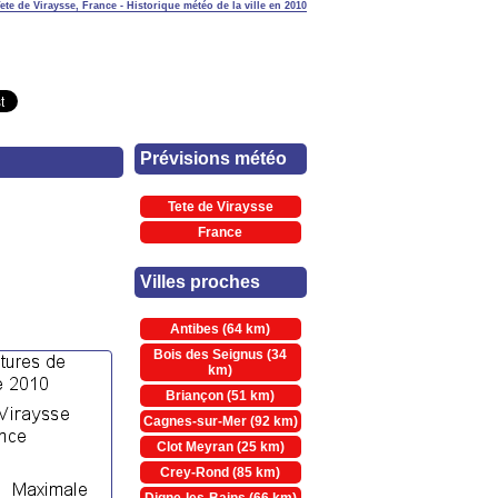
ete de Viraysse, France - Historique météo de la ville en 2010
Prévisions météo
Tete de Viraysse
France
Villes proches
Antibes (64 km)
Bois des Seignus (34
km)
Briançon (51 km)
Cagnes-sur-Mer (92 km)
Clot Meyran (25 km)
Crey-Rond (85 km)