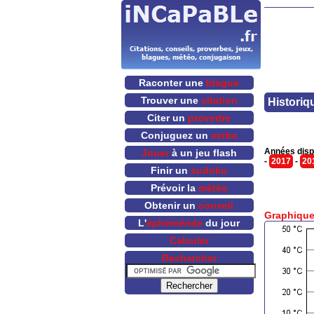
Raconter une
blague
Trouver une
citation
Historiq
Citer un
proverbe
Conjuguez un
verbe
Années disp
Jouer
à un jeu flash
-
2017
-
20
Finir un
sudoku
Prévoir la
météo
Obtenir un
conseil
Graphique
L'
éphéméride
du jour
Calculer
Rechercher