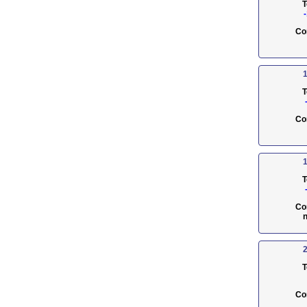
T
Co
1
T
Co
1
T
Co
n
2
T
Co