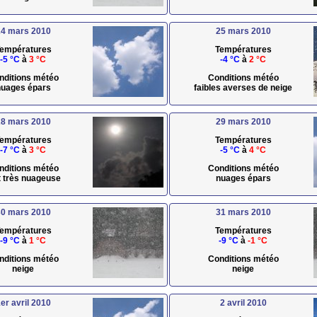
4 mars 2010
25 mars 2010
empératures
Températures
-5 °C
à
3 °C
-4 °C
à
2 °C
nditions météo
Conditions météo
uages épars
faibles averses de neige
8 mars 2010
29 mars 2010
empératures
Températures
-7 °C
à
3 °C
-5 °C
à
4 °C
nditions météo
Conditions météo
t très nuageuse
nuages épars
0 mars 2010
31 mars 2010
empératures
Températures
-9 °C
à
1 °C
-9 °C
à
-1 °C
nditions météo
Conditions météo
neige
neige
er avril 2010
2 avril 2010