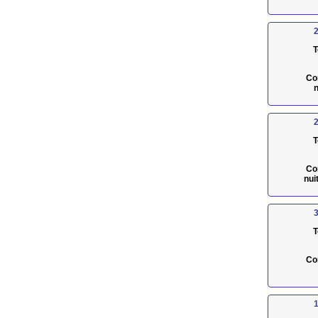
2
T
Co
n
2
T
Co
nui
3
T
Co
1