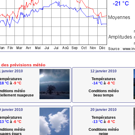
e des prévisions météo
1 janvier 2010
12 janvier 2010
empératures
Températures
-18 °C
à
-9 °C
-14 °C
à
-8 °C
nditions météo
Conditions météo
rtiellement nuageuse
beau temps
9 janvier 2010
20 janvier 2010
empératures
Températures
-13 °C
à
-6 °C
-13 °C
à
-8 °C
nditions météo
Conditions météo
uages épars
neige