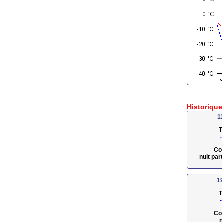
Historiqu
1
T
Co
nuit pa
1
T
Co
n