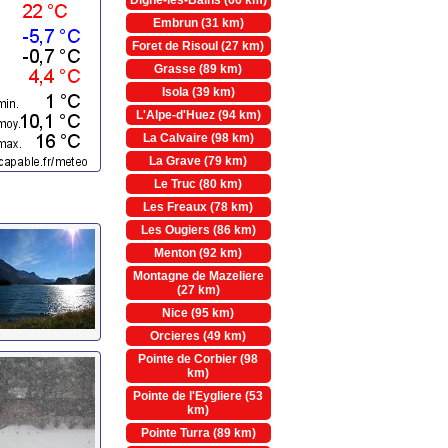
Digne-les-Bains (66 km)
Embrun (31 km)
Foret de Risoul (27 km)
Grasse (89 km)
Isola (39 km)
L'Alpe-d'Huez (94 km)
La Calvaire (98 km)
La Grave (79 km)
Le Truc (80 km)
Les Freaux (78 km)
Les Ougiers (86 km)
Menton (92 km)
Montagne de Mazeliere
(27 km)
Nice (95 km)
Orcieres (49 km)
Pointe de Corbier (98
km)
Pointe de l'Eygliere (53
km)
Pointe Turra (89 km)