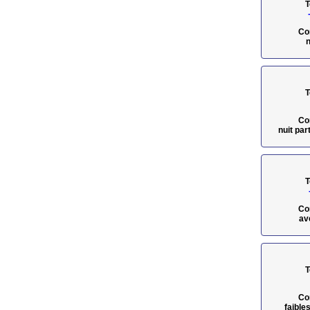
T
Co
n
T
Co
nuit pa
T
Co
av
T
Co
faible